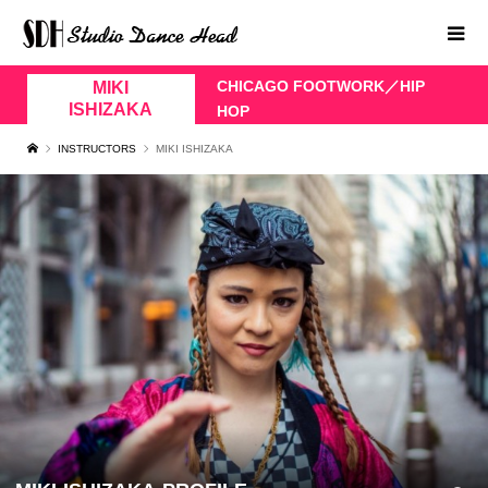
CHICAGO FOOTWORK／HIP
MIKI
ISHIZAKA
HOP
INSTRUCTORS
MIKI ISHIZAKA