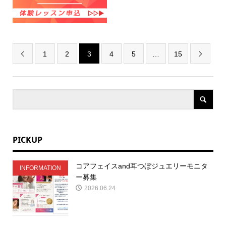
1
2
3
4
5
…
15


PICKUP
コアフェイスand耳つぼジュエリーモニタ
INFORMATION
ー募集
2026.06.24