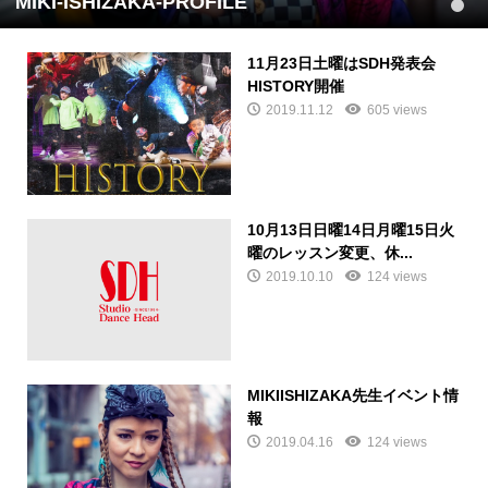
MIKI-ISHIZAKA-PROFILE
1
11月23日土曜はSDH発表会
HISTORY開催
2019.11.12
605 views
10月13日日曜14日月曜15日火
曜のレッスン変更、休...
2019.10.10
124 views
MIKIISHIZAKA先生イベント情
報
2019.04.16
124 views