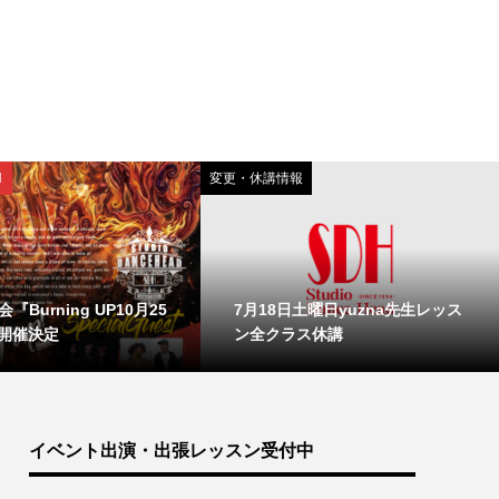
N
変更・休講情報
『Burning UP10月25
7月18日土曜日yuzna先生レッス
開催決定
ン全クラス休講
イベント出演・出張レッスン受付中