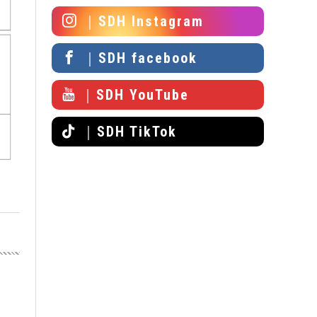
｜SDH Instagram
｜SDH facebook
｜SDH YouTube
｜SDH TikTok