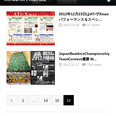
1
2012年12月23日はATiザXmas
パフォーマンス＆スペシ...
2012.12.08
67 views
JapanBeatboxChampionship2
TeamContest優勝 M...
2012.11.17
154 views
1
…
14
15
16
