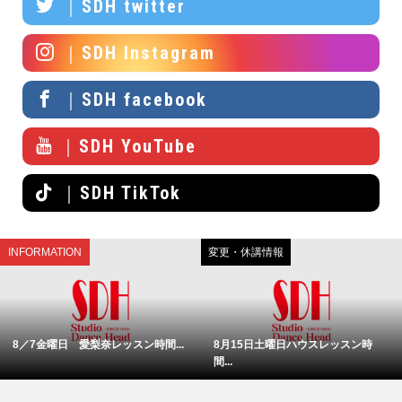
｜SDH twitter
｜SDH Instagram
｜SDH facebook
｜SDH YouTube
｜SDH TikTok
INFORMATION
変更・休講情報
8／7金曜日 愛梨奈レッスン時間...
8月15日土曜日ハウスレッスン時
間...