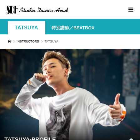
TATSUYA
特別講師／BEATBOX
INSTRUCTORS
TATSUYA
TATSUYA-PROFILE