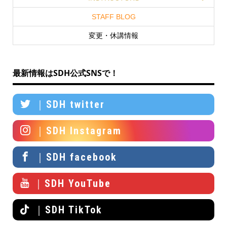
STAFF BLOG
変更・休講情報
最新情報はSDH公式SNSで！
｜SDH twitter
｜SDH Instagram
｜SDH facebook
｜SDH YouTube
｜SDH TikTok