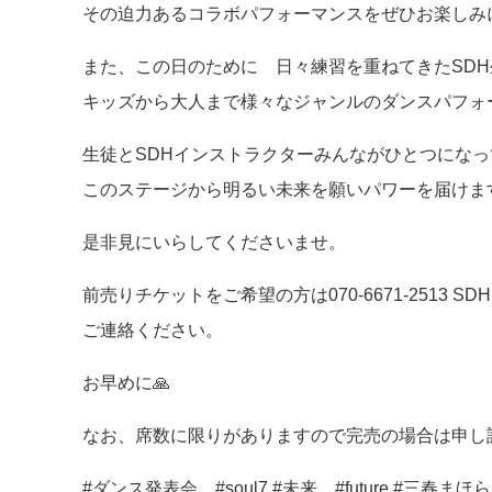
その迫力あるコラボパフォーマンスをぜひお楽しみ
また、この日のために 日々練習を重ねてきたSD
キッズから大人まで様々なジャンルのダンスパフォー
生徒とSDHインストラクターみんながひとつになっ
このステージから明るい未来を願いパワーを届けます
是非見にいらしてくださいませ。
前売りチケットをご希望の方は070-6671-2513 SDH
ご連絡ください。
お早めに🙏
なお、席数に限りがありますので完売の場合は申し
#ダンス発表会 #soul7 #未来 #future #