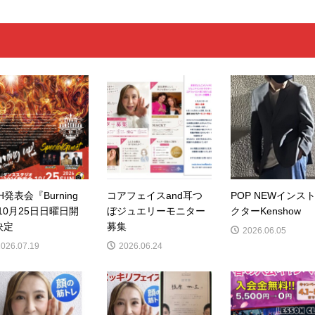
H発表会『Burning
コアフェイスand耳つ
POP NEWインス
10月25日日曜日開
ぼジュエリーモニター
クターKenshow
決定
募集
2026.06.05
2026.07.19
2026.06.24