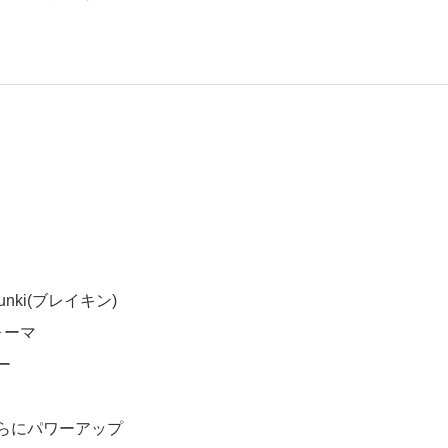
nki(ブレイキン)
ォーマ
ー
らにパワーアップ