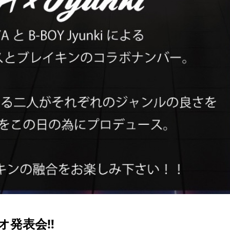
オ発表会‼️