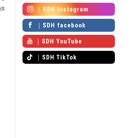
｜SDH Instagram
子供
｜SDH facebook
｜SDH YouTube
｜SDH TikTok