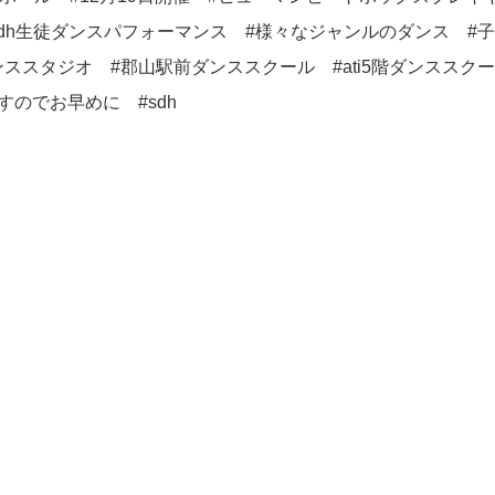
ンバー #sdh生徒ダンスパフォーマンス #様々なジャンルのダンス #
スタジオ #郡山駅前ダンススクール #ati5階ダンススクー
のでお早めに #sdh