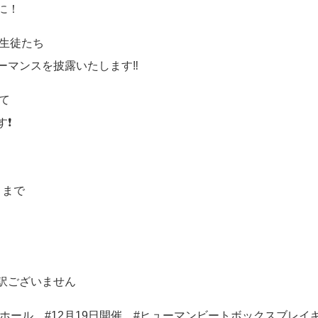
に！
H生徒たち
マンスを披露いたします‼️
て
❗️
 まで
訳ございません
三春まほらホール #12月19日開催 #ヒューマンビートボックスブレイ