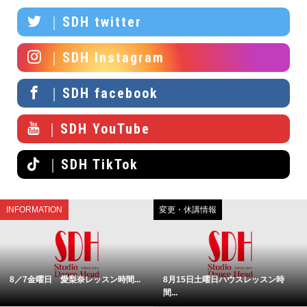
｜SDH twitter
｜SDH Instagram
｜SDH facebook
｜SDH YouTube
｜SDH TikTok
INFORMATION
変更・休講情報
8／7金曜日 愛梨奈レッスン時間...
8月15日土曜日ハウスレッスン時
間...