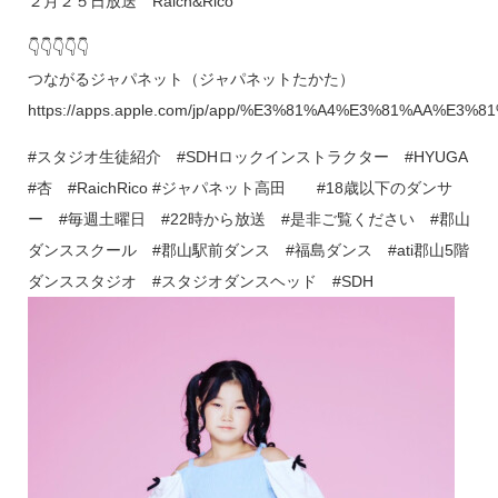
２月２５日放送 Raich&Rico
👇👇👇👇👇
つながるジャパネット（ジャパネットたかた）
https://apps.apple.com/jp/app/%E3%81%A4%E3%81%AA%
#スタジオ生徒紹介 #SDHロックインストラクター #HYUGA
#杏 #RaichRico #ジャパネット高田 #18歳以下のダンサ
ー #毎週土曜日 #22時から放送 #是非ご覧ください #郡山
ダンススクール #郡山駅前ダンス #福島ダンス #ati郡山5階
ダンススタジオ #スタジオダンスヘッド #SDH