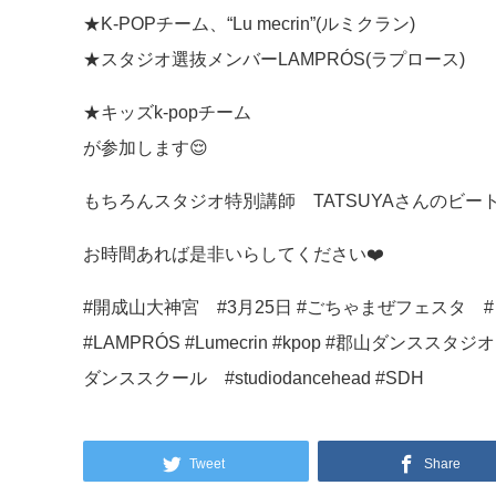
★K-POPチーム、“Lu mecrin”(ルミクラン)
★スタジオ選抜メンバーLAMPRÓS(ラプロース)
★キッズk-popチーム
が参加します😌
もちろんスタジオ特別講師 TATSUYAさんのビ
お時間あれば是非いらしてください❤️
#開成山大神宮 #3月25日 #ごちゃまぜフェスタ 
#LAMPRÓS #Lumecrin #kpop #郡山ダ
ダンススクール #studiodancehead #SDH
Tweet
Share