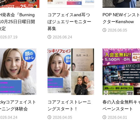
H発表会『Burning
コアフェイスand耳つ
POP NEWインス
10月25日日曜日開
ぼジュエリーモニター
クターKenshow
決定
募集
2026.06.05
2026.07.19
2026.06.24
ackyコアフェイスト
コアフェイストレーニ
春の入会金無料キ
ーニング体験会
ングスタート！
ペーンスタート
2026.04.24
2026.04.05
2026.04.01