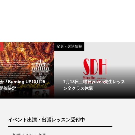
N
変更・休講情報
『Burning UP10月25
7月18日土曜日yuzna先生レッス
開催決定
ン全クラス休講
イベント出演・出張レッスン受付中