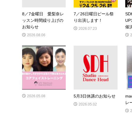
8／7金曜日 愛梨奈レ
7／26日曜日ビール祭
SD
ッスン時間繰り上げの
り出演します！
UP
お知らせ
催
2026.07.23
2026.08.06
5月3日休講のお知らせ
m
2026.05.08
レ
2026.05.02