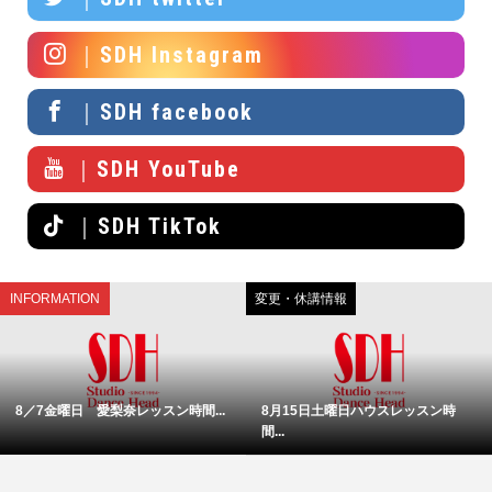
｜SDH Instagram
｜SDH facebook
｜SDH YouTube
｜SDH TikTok
INFORMATION
変更・休講情報
8／7金曜日 愛梨奈レッスン時間...
8月15日土曜日ハウスレッスン時
間...