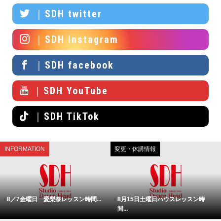
｜SDH twitter
｜SDH Instagram
｜SDH facebook
｜SDH YouTube
｜SDH TikTok
INFORMATION
変更・休講情報
8／7金曜日 愛梨奈レッスン時間...
8月15日土曜日ハウスレッスン時
間...