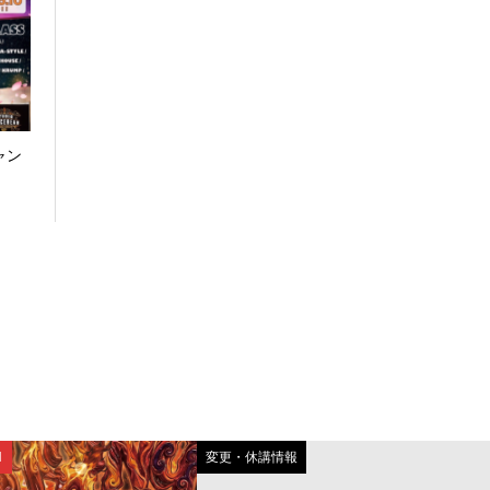
ャン
N
変更・休講情報