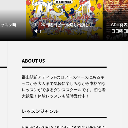
レッスン時
7／26日曜日ビール祭り出演しま
SDH発表会
す！
日日曜日
ABOUT US
郡⼭駅前アティ５Fのロフトスペースにあるキ
ッズから⼤⼈まで気軽に楽しみながら本格的な
レッスンができるダンススクールです。初心者
大歓迎！体験レッスンも随時受付中！
レッスンジャンル
HIP HOP / GIRLS / KIDS / LOCKIN’ / BREAKIN’