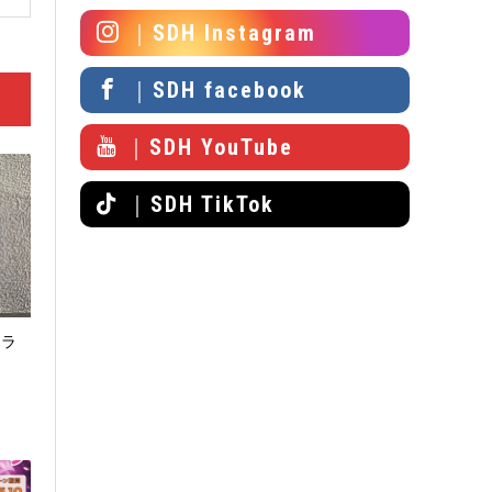
｜SDH Instagram
｜SDH facebook
｜SDH YouTube
｜SDH TikTok
トラ