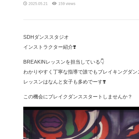
2025.05.21
159 views
SDHダンススタジオ
インストラクター紹介❣️
BREAKINレッスンを担当している👇
わかりやすく丁寧な指導で誰でもブレイキングダン
レッスンはなんと女子も多めでーす❣️
この機会にブレイクダンススタートしませんか？