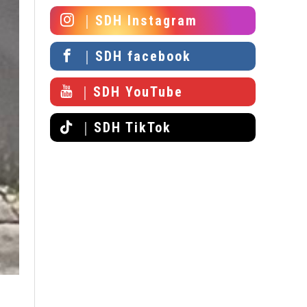
｜SDH Instagram
｜SDH facebook
｜SDH YouTube
｜SDH TikTok