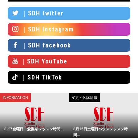
｜SDH twitter
｜SDH Instagram
｜SDH facebook
｜SDH YouTube
｜SDH TikTok
INFORMATION
変更・休講情報
8／7金曜日 愛梨奈レッスン時間...
8月15日土曜日ハウスレッスン時
間...