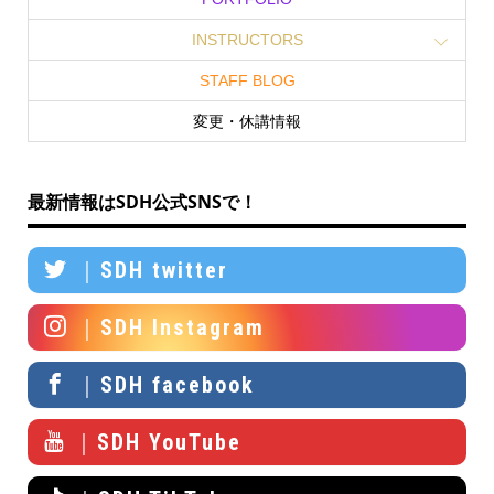
INSTRUCTORS
STAFF BLOG
変更・休講情報
最新情報はSDH公式SNSで！
｜SDH twitter
｜SDH Instagram
｜SDH facebook
｜SDH YouTube