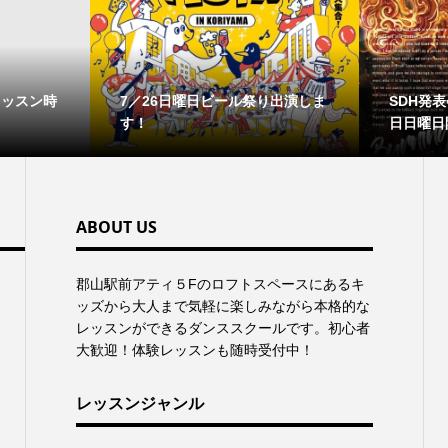
レッスン時
7／26日曜日ビール祭り出演しま
SDH発表会
す！
日日曜日
ABOUT US
郡⼭駅前アティ５Fのロフトスペースにあるキ
ッズから⼤⼈まで気軽に楽しみながら本格的な
レッスンができるダンススクールです。初心者
大歓迎！体験レッスンも随時受付中！
レッスンジャンル