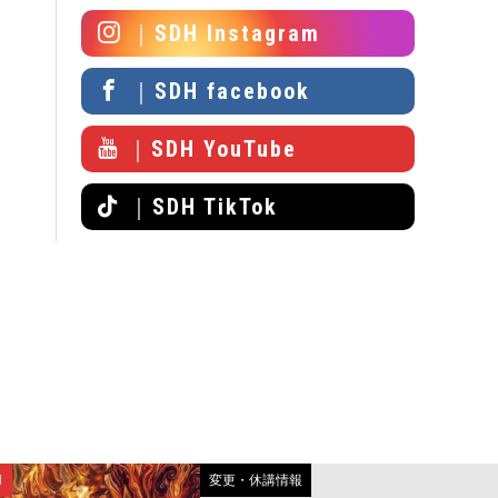
｜SDH Instagram
｜SDH facebook
｜SDH YouTube
｜SDH TikTok
N
変更・休講情報