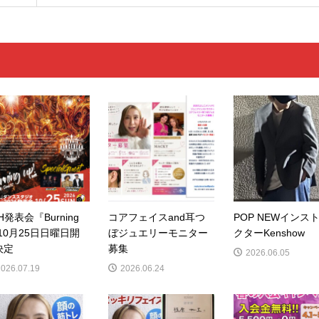
H発表会『Burning
コアフェイスand耳つ
POP NEWインス
10月25日日曜日開
ぼジュエリーモニター
クターKenshow
決定
募集
2026.06.05
2026.07.19
2026.06.24