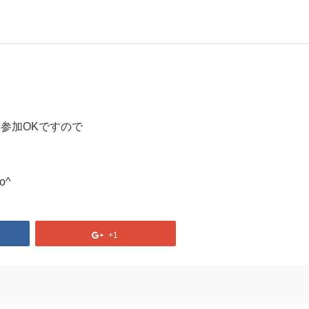
日参加OKですので
o^
+1