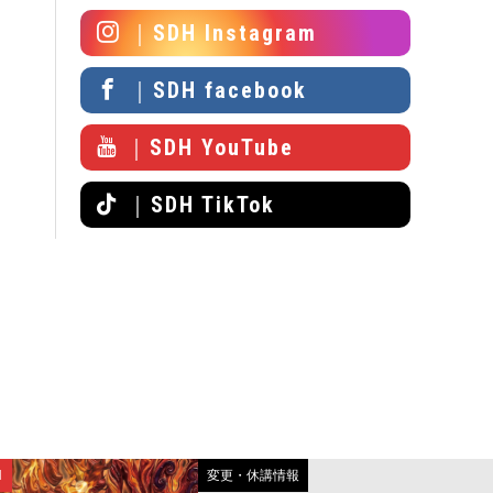
｜SDH Instagram
｜SDH facebook
｜SDH YouTube
｜SDH TikTok
N
変更・休講情報