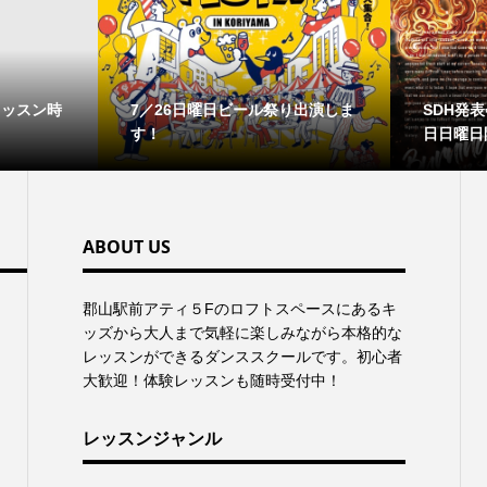
レッスン時
7／26日曜日ビール祭り出演しま
SDH発表会
す！
日日曜日
ABOUT US
郡⼭駅前アティ５Fのロフトスペースにあるキ
ッズから⼤⼈まで気軽に楽しみながら本格的な
レッスンができるダンススクールです。初心者
大歓迎！体験レッスンも随時受付中！
レッスンジャンル