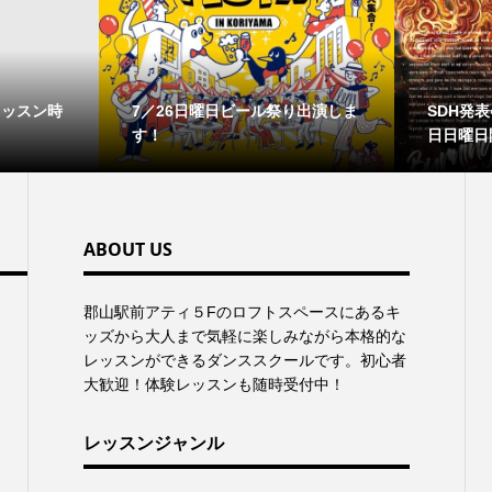
レッスン時
7／26日曜日ビール祭り出演しま
SDH発表会
す！
日日曜日
ABOUT US
郡⼭駅前アティ５Fのロフトスペースにあるキ
ッズから⼤⼈まで気軽に楽しみながら本格的な
レッスンができるダンススクールです。初心者
大歓迎！体験レッスンも随時受付中！
レッスンジャンル