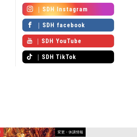
｜SDH Instagram
｜SDH facebook
｜SDH YouTube
｜SDH TikTok
N
変更・休講情報