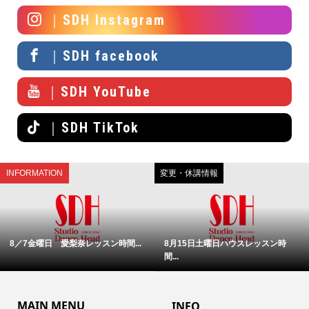
｜SDH Instagram
｜SDH facebook
｜SDH YouTube
｜SDH TikTok
INFORMATION
変更・休講情報
8／7金曜日 愛梨奈レッスン時間...
8月15日土曜日ハウスレッスン時
間...
MAIN MENU
INFO