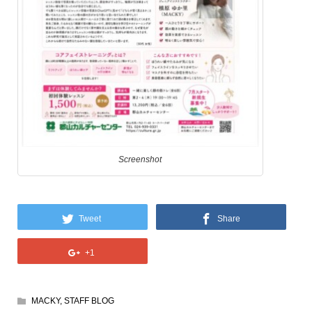
Screenshot
Tweet
Share
+1
MACKY
,
STAFF BLOG