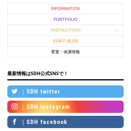
INFORMATION
PORTFOLIO
INSTRUCTORS
STAFF BLOG
変更・休講情報
最新情報はSDH公式SNSで！
｜SDH twitter
｜SDH Instagram
｜SDH facebook