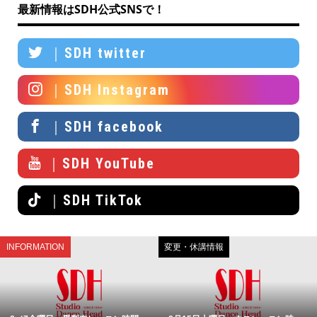
最新情報はSDH公式SNSで！
｜SDH twitter
｜SDH Instagram
｜SDH facebook
｜SDH YouTube
｜SDH TikTok
INFORMATION
変更・休講情報