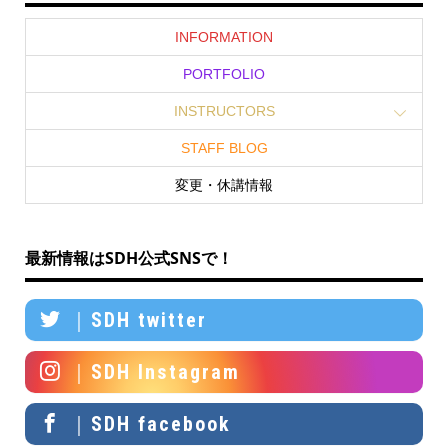
INFORMATION
PORTFOLIO
INSTRUCTORS
STAFF BLOG
変更・休講情報
最新情報はSDH公式SNSで！
｜SDH twitter
｜SDH Instagram
｜SDH facebook