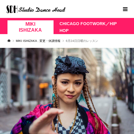
CHICAGO FOOTWORK／HIP
MIKI
ISHIZAKA
HOP
MIKI ISHIZAKA
,
変更・休講情報
6月24日日曜のレッスン