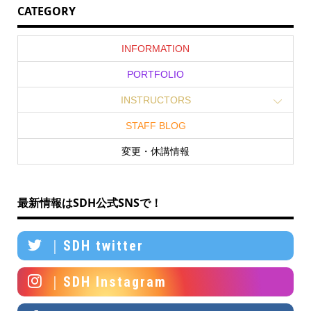
CATEGORY
INFORMATION
PORTFOLIO
INSTRUCTORS
STAFF BLOG
変更・休講情報
最新情報はSDH公式SNSで！
｜SDH twitter
｜SDH Instagram