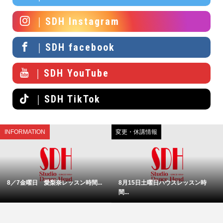
｜SDH Instagram
｜SDH facebook
｜SDH YouTube
｜SDH TikTok
INFORMATION
変更・休講情報
8／7金曜日 愛梨奈レッスン時間...
8月15日土曜日ハウスレッスン時
間...