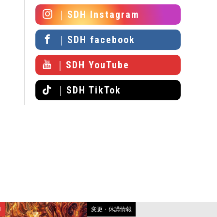
｜SDH Instagram
｜SDH facebook
｜SDH YouTube
｜SDH TikTok
N
変更・休講情報