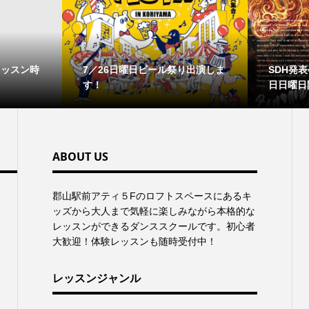
レッスン時
7／26日曜日ビール祭り出演しま
SDH発表会
す！
日日曜日
ABOUT US
郡⼭駅前アティ５Fのロフトスペースにあるキ
ッズから⼤⼈まで気軽に楽しみながら本格的な
レッスンができるダンススクールです。初心者
大歓迎！体験レッスンも随時受付中！
レッスンジャンル