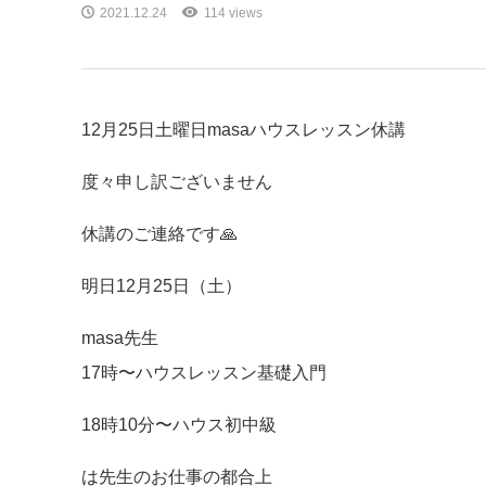
2021.12.24
114 views
12月25日土曜日masaハウスレッスン休講
度々申し訳ございません
休講のご連絡です🙏
明日12月25日（土）
masa先生
17時〜ハウスレッスン基礎入門
18時10分〜ハウス初中級
は先生のお仕事の都合上