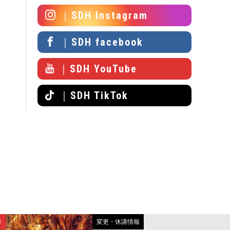
｜SDH Instagram
｜SDH facebook
｜SDH YouTube
｜SDH TikTok
N
変更・休講情報