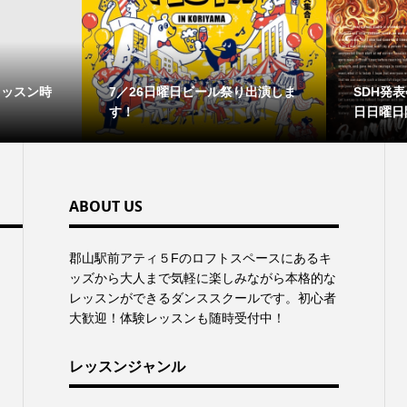
レッスン時
7／26日曜日ビール祭り出演しま
SDH発表会
す！
日日曜日
ABOUT US
郡⼭駅前アティ５Fのロフトスペースにあるキ
ッズから⼤⼈まで気軽に楽しみながら本格的な
レッスンができるダンススクールです。初心者
大歓迎！体験レッスンも随時受付中！
レッスンジャンル