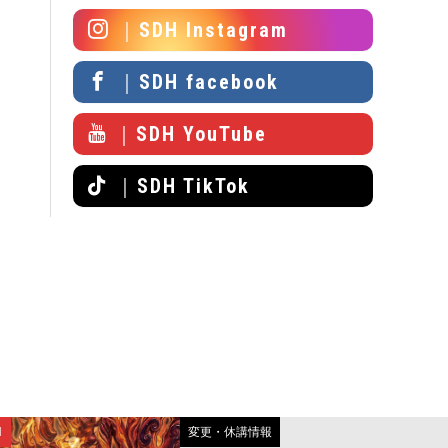
｜SDH Instagram
｜SDH facebook
｜SDH YouTube
｜SDH TikTok
N
変更・休講情報