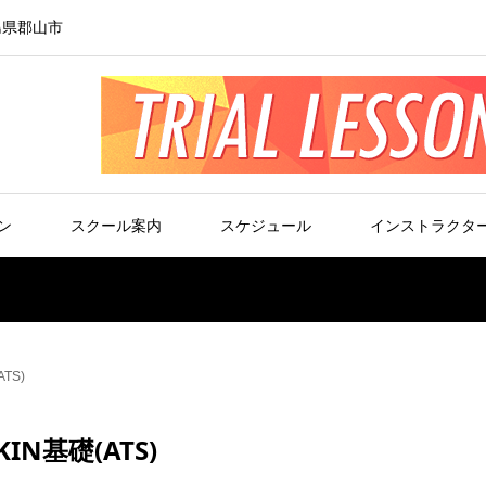
島県郡山市
ン
スクール案内
スケジュール
インストラクタ
TS)
IN基礎(ATS)