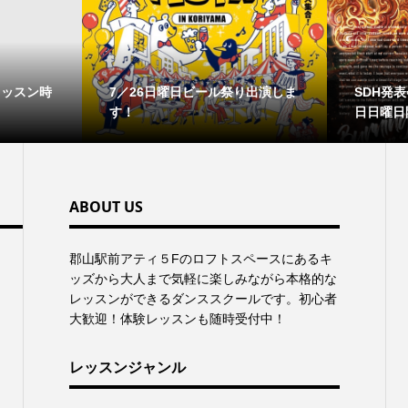
レッスン時
7／26日曜日ビール祭り出演しま
SDH発表会
す！
日日曜日
ABOUT US
郡⼭駅前アティ５Fのロフトスペースにあるキ
ッズから⼤⼈まで気軽に楽しみながら本格的な
レッスンができるダンススクールです。初心者
大歓迎！体験レッスンも随時受付中！
レッスンジャンル