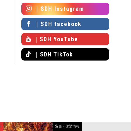
｜SDH Instagram
｜SDH facebook
｜SDH YouTube
｜SDH TikTok
N
変更・休講情報