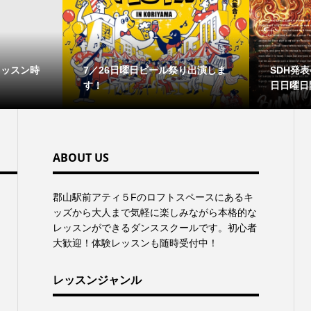
レッスン時
7／26日曜日ビール祭り出演しま
SDH発表会
す！
日日曜日
ABOUT US
郡⼭駅前アティ５Fのロフトスペースにあるキ
ッズから⼤⼈まで気軽に楽しみながら本格的な
レッスンができるダンススクールです。初心者
大歓迎！体験レッスンも随時受付中！
レッスンジャンル