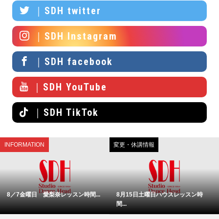
｜SDH twitter
｜SDH Instagram
｜SDH facebook
｜SDH YouTube
｜SDH TikTok
INFORMATION
変更・休講情報
8／7金曜日 愛梨奈レッスン時間...
8月15日土曜日ハウスレッスン時
間...