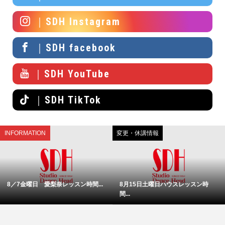
｜SDH Instagram
｜SDH facebook
｜SDH YouTube
｜SDH TikTok
INFORMATION
変更・休講情報
8／7金曜日 愛梨奈レッスン時間...
8月15日土曜日ハウスレッスン時
間...