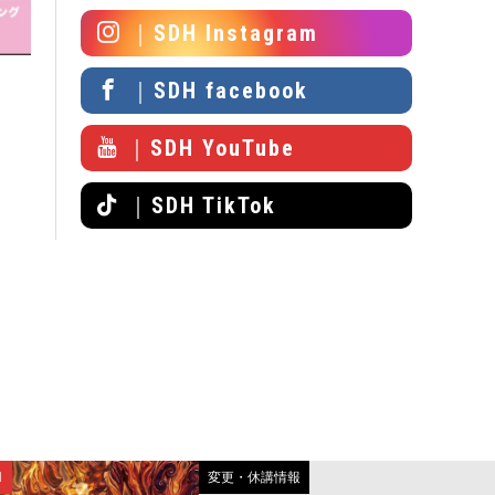
｜SDH Instagram
｜SDH facebook
｜SDH YouTube
｜SDH TikTok
N
変更・休講情報