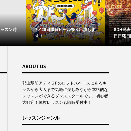
レッスン時
7／26日曜日ビール祭り出演しま
SDH発表会
す！
日日曜日
ABOUT US
郡⼭駅前アティ５Fのロフトスペースにあるキ
ッズから⼤⼈まで気軽に楽しみながら本格的な
レッスンができるダンススクールです。初心者
大歓迎！体験レッスンも随時受付中！
レッスンジャンル