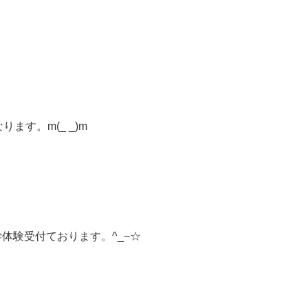
ります。m(_ _)m
学体験受付ております。^_−☆