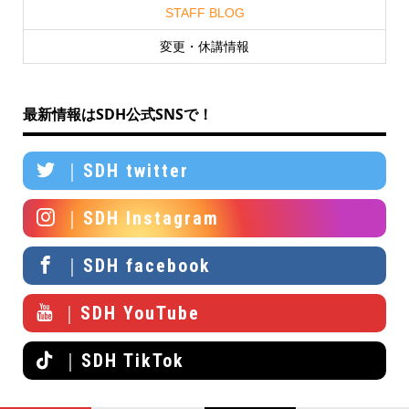
STAFF BLOG
変更・休講情報
最新情報はSDH公式SNSで！
｜SDH twitter
｜SDH Instagram
｜SDH facebook
｜SDH YouTube
｜SDH TikTok