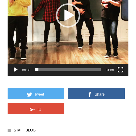
ヤ
ー
00:00
01:00
Tweet
Share
+1
STAFF BLOG