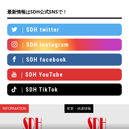
最新情報はSDH公式SNSで！
｜SDH twitter
｜SDH Instagram
｜SDH facebook
｜SDH YouTube
｜SDH TikTok
INFORMATION
変更・休講情報